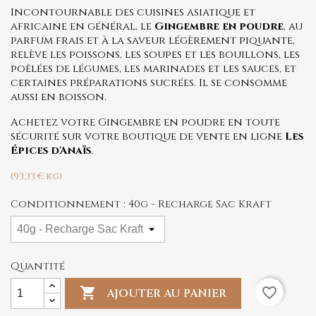
Incontournable des cuisines asiatique et
africaine en général, le
Gingembre en poudre
, au
parfum frais et à la saveur légèrement piquante,
relève les poissons, les soupes et les bouillons, les
poêlées de légumes, les marinades et les sauces, et
certaines préparations sucrées. Il se consomme
aussi en boisson.
Achetez votre Gingembre en poudre en toute
sécurité sur votre boutique de vente en ligne
Les
Épices d'Anaïs
.
(93,33 € kg)
Conditionnement : 40g - Recharge Sac Kraft
Quantité

favorite_border
AJOUTER AU PANIER