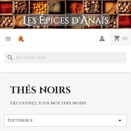
shopping_cart


(0)
search
THÉS NOIRS
Découvrez tous nos thés noirs

Pertinence