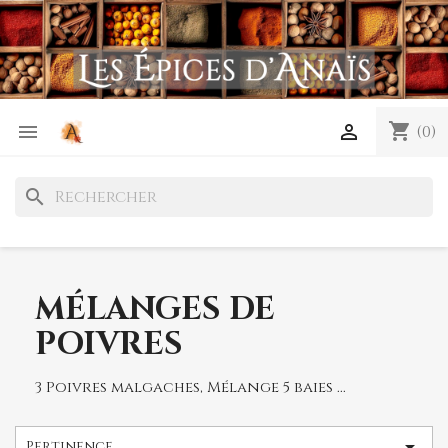
shopping_cart


(0)
search
MÉLANGES DE
POIVRES
3 Poivres malgaches, Mélange 5 baies ...

Pertinence