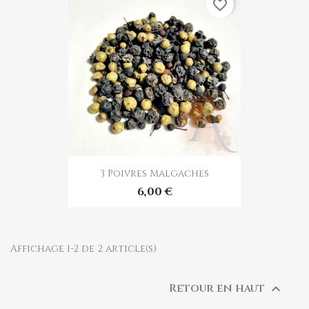
favorite_border
3 Poivres Malgaches
6,00 €
Affichage 1-2 de 2 article(s)
Retour en haut
