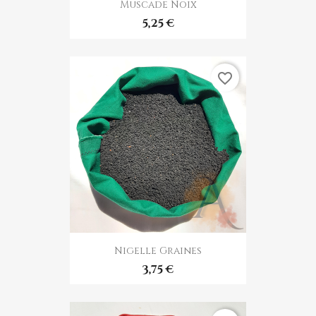
Muscade Noix
5,25 €
favorite_border
Nigelle Graines
3,75 €