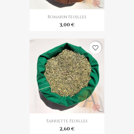
Romarin Feuilles
3,00 €
favorite_border
Sarriette Feuilles
2,60 €