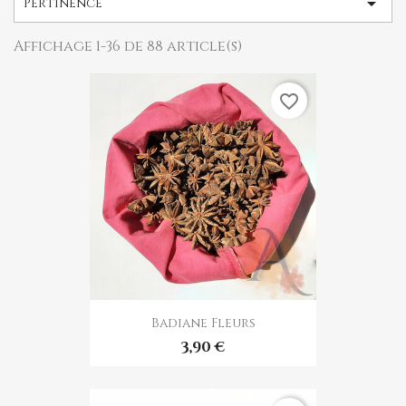

Pertinence
Affichage 1-36 de 88 article(s)
favorite_border
Badiane Fleurs
3,90 €