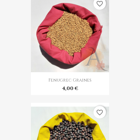
favorite_border
Fenugrec Graines
4,00 €
favorite_border