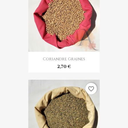
Coriandre Graines
2,70 €
favorite_border