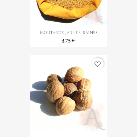
Moutarde Jaune Graines
3,75 €
favorite_border