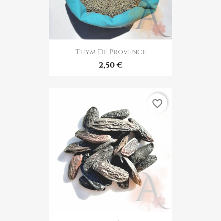
Thym De Provence
2,50 €
favorite_border