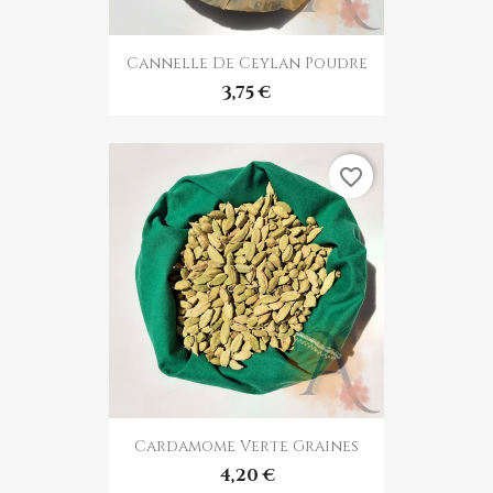
Cannelle De Ceylan Poudre
3,75 €
favorite_border
Cardamome Verte Graines
4,20 €