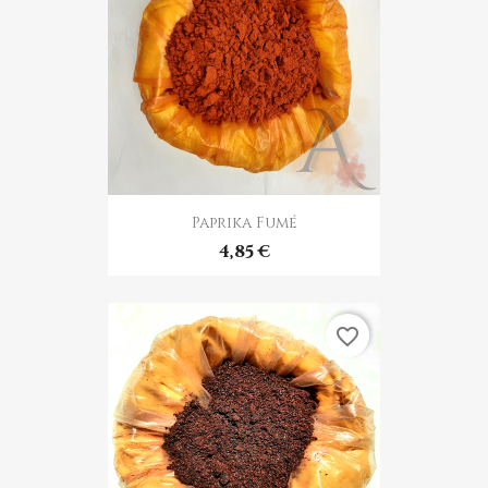
Paprika Fumé
4,85 €
favorite_border