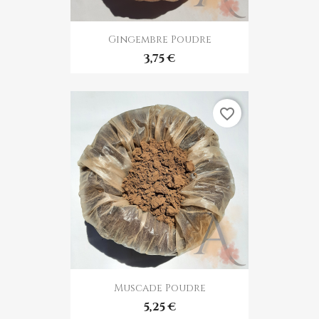
Gingembre Poudre
3,75 €
favorite_border
Muscade Poudre
5,25 €