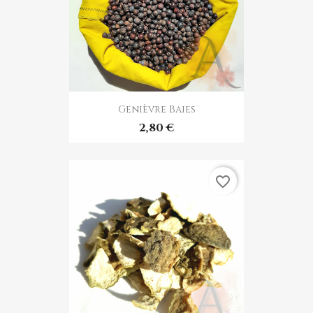
Genièvre Baies
2,80 €
favorite_border