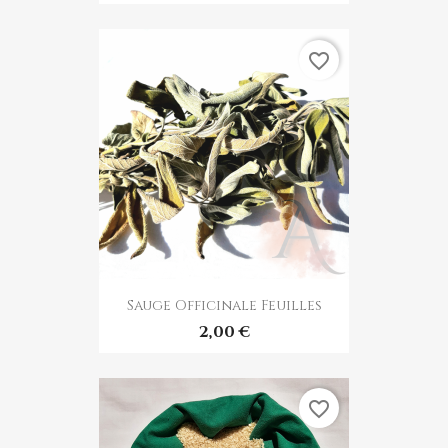
favorite_border
Sauge Officinale Feuilles
2,00 €
favorite_border