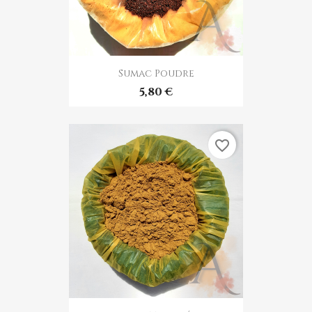
Sumac Poudre
5,80 €
favorite_border