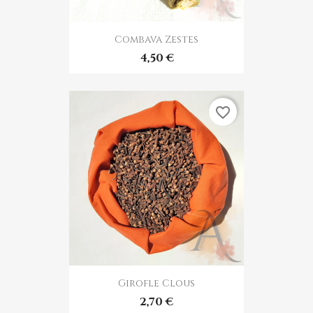
Combava Zestes
4,50 €
favorite_border
Girofle Clous
2,70 €