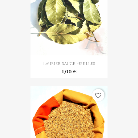
Laurier Sauce Feuilles
1,00 €
favorite_border