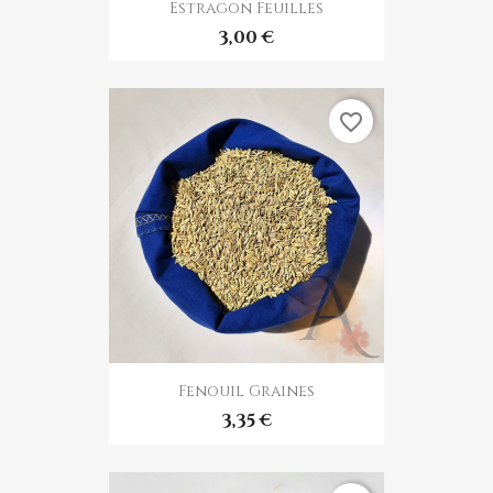
Estragon Feuilles
3,00 €
favorite_border
Fenouil Graines
3,35 €