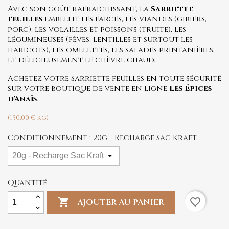
Avec son goût rafraîchissant, la
Sarriette
feuilles
embellit les farces, les viandes (gibiers,
porc), les volailles et poissons (truite), les
légumineuses (fèves, lentilles et surtout les
haricots), les omelettes, les salades printanières,
et délicieusement le chèvre chaud.
Achetez votre Sarriette feuilles en toute sécurité
sur votre boutique de vente en ligne
Les Épices
d'Anaïs
.
(130,00 € kg)
Conditionnement : 20g - Recharge Sac Kraft
Quantité

favorite_border
AJOUTER AU PANIER